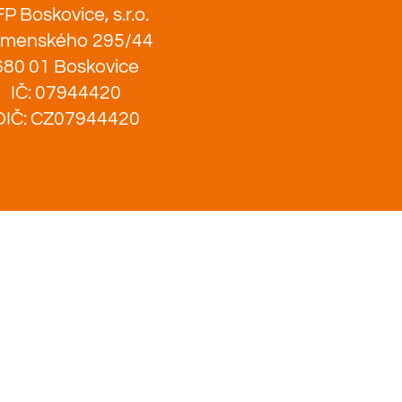
P Boskovice, s.r.o.
menského 295/44
680 01 Boskovice
IČ: 07944420
DIČ: CZ07944420