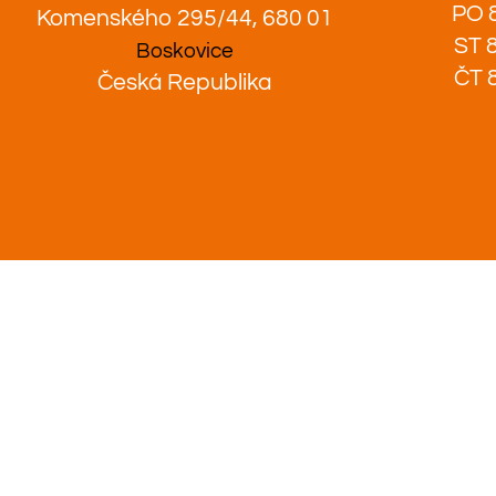
PO 8
Komenského 295/44, 680 01
ST 8
Boskovice
ČT 8
Česká Republika