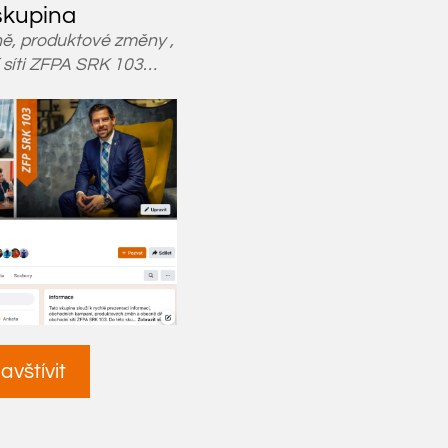
skupina
, produktové změny ,
 síti ZFPA SRK 103…
avštívit