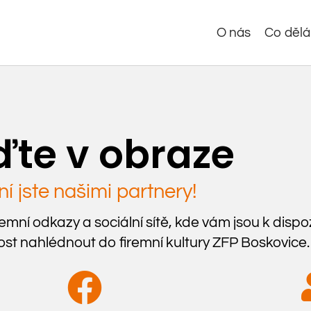
O nás
Co děl
te v obraze
í jste našimi partnery!
remní odkazy a sociální sítě, kde vám jsou k dispo
ost nahlédnout do firemní kultury ZFP Boskovice.