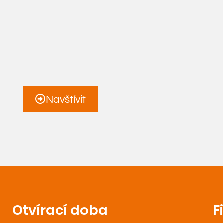
Navštívit
Otvírací doba
F