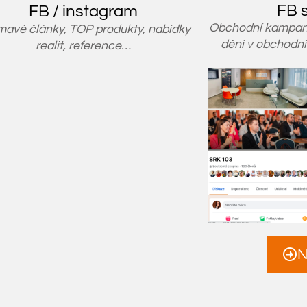
FB 
FB / instagram
Obchodní kampaně
mavé články, TOP produkty, nabídky
dění v obchodní
realit, reference…
N