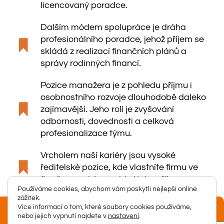
licencovaný poradce.
Dalším módem spolupráce je dráha
profesionálního poradce, jehož příjem se
skládá z realizací finančních plánů a
správy rodinných financí.
Pozice manažera je z pohledu příjmu i
osobnostního rozvoje dlouhodobě daleko
zajímavější. Jeho rolí je zvyšování
odbornosti, dovednosti a celková
profesionalizace týmu.
Vrcholem naší kariéry jsou vysoké
ředitelské pozice, kde vlastníte firmu ve
firmě s vysokým reziduálním příjmem.
Používáme cookies, abychom vám poskytli nejlepší online
zážitek.
Více informací o tom, které soubory cookies používáme,
nebo jejich vypnutí najdete v
nastavení
.