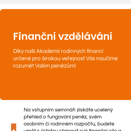
Finanční vzdělávání
Díky naší Akademii rodinných financí
určené pro širokou veřejnost Vás naučíme
rozumět Vašim penězům!
Na vstupním semináři získáte ucelený
přehled o fungování peněz, svém
osobním či rodinném rozpočtu, budete