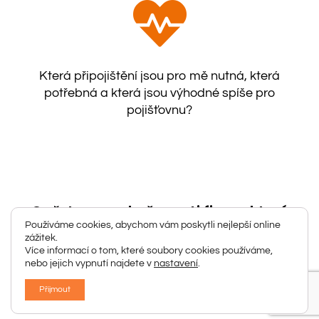
Která připojištění jsou pro mě nutná, která
potřebná a která jsou výhodné spíše pro
pojišťovnu?
Opřete se o zkušenosti firmy, které
podniká na českém trhu již 30 let a
Používáme cookies, abychom vám poskytli nejlepší online
staví na hlubších hodnotách.
zážitek.
Více informací o tom, které soubory cookies používáme,
nebo jejich vypnutí najdete v
nastavení
.
Nahlédněte pod pokličku svých
financí.
Přijmout