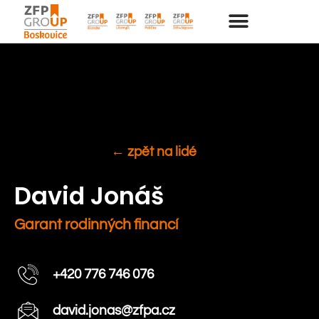
← zpět na lidé
David Jonáš
Garant rodinných financí
+420 776 746 076
david.jonas@zfpa.cz