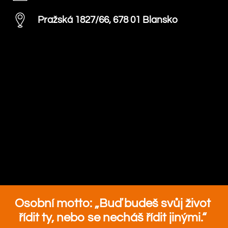
Pražská 1827/66, 678 01 Blansko
Osobní motto: „Buď budeš svůj život
řídit ty, nebo se necháš řídit jinými.“