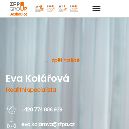
← zpět na lidé
Eva Kolářová
Realitní specialista
+420 774 606 939
eva.kolarova@zfpa.cz