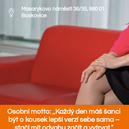
Masarykovo náměstí 36/35, 680 01
Boskovice
Osobní motto: ,,Každý den máš šanci
být o kousek lepší verzí sebe sama –
stačí mít odvahu začít a vytrvat.“