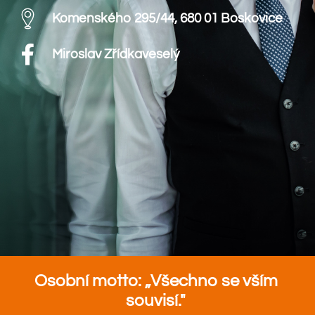
Komenského 295/44, 680 01 Boskovice
Miroslav Zřídkaveselý
Osobní motto: „Všechno se vším
souvisí."