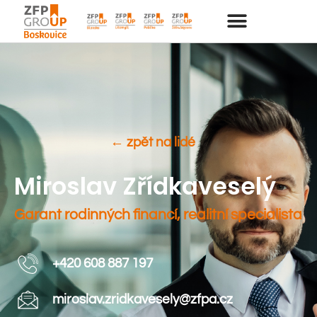
← zpět na lidé
Miroslav Zřídkaveselý
Garant rodinných financí, realitní specialista
+420 608 887 197
miroslav.zridkavesely@zfpa.cz