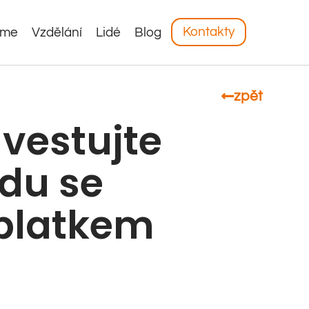
Kontakty
áme
Vzdělání
Lidé
Blog
zpět
nvestujte
ndu se
platkem