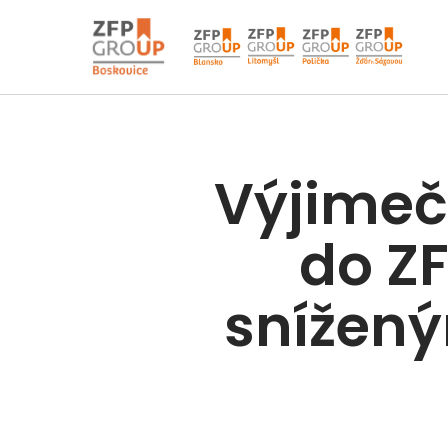
Výjimečn
do ZF
snížen