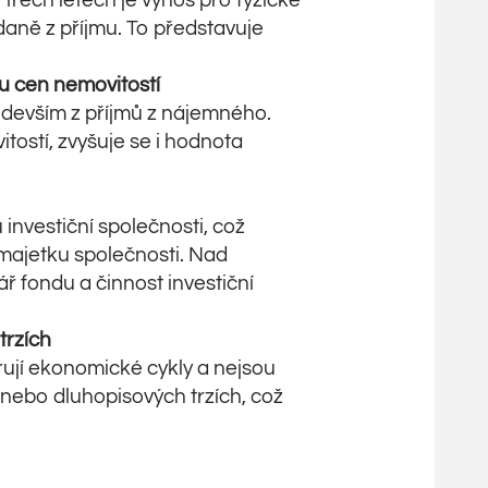
 třech letech je výnos pro fyzické
aně z příjmu. To představuje
u cen nemovitostí
edevším z příjmů z nájemného.
tostí, zvyšuje se i hodnota
investiční společnosti, což
majetku společnosti. Nad
ř fondu a činnost investiční
trzích
rují ekonomické cykly a nejsou
 nebo dluhopisových trzích, což