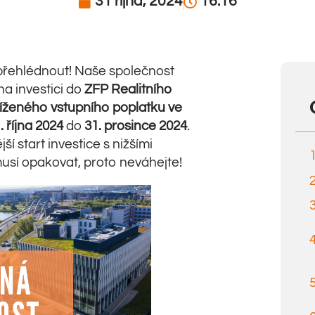
31 října, 2024
16:16
 přehlédnout! Naše společnost
na investici do
ZFP Realitního
íženého vstupního poplatku ve
. října 2024
do
31. prosince 2024
.
í start investice s nižšími
musí opakovat, proto neváhejte!