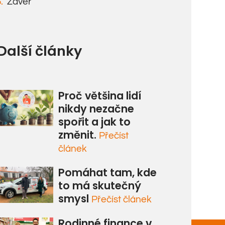
Závěr
Další články
Proč většina lidí
nikdy nezačne
spořit a jak to
změnit.
Přečíst
článek
Pomáhat tam, kde
to má skutečný
smysl
Přečíst článek
Rodinné finance v