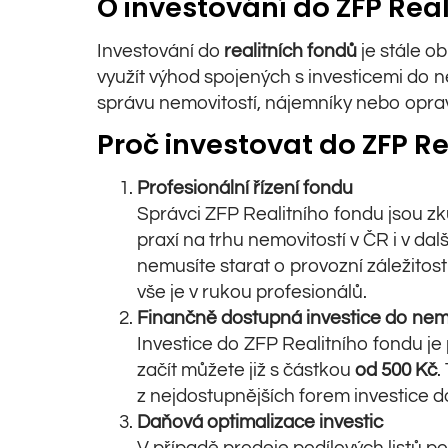
O investování do ZFP Rea
Investování do
realitních fondů
je stále ob
využít výhod spojených s investicemi do ne
správu nemovitostí, nájemníky nebo opra
Proč investovat do ZFP R
Profesionální řízení fondu
Správci ZFP Realitního fondu jsou zk
praxí na trhu nemovitostí v ČR i v da
nemusíte starat o provozní záležitost
vše je v rukou profesionálů.
Finančně dostupná investice do nemo
Investice do ZFP Realitního fondu je 
začít můžete již s částkou
od 500 Kč
.
z nejdostupnějších forem investice 
Daňová optimalizace investic