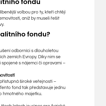
litního fondu
líbenější volbou pro ty, kteří chtějí
movitostí, aniž by museli řešit
vy.
ealitního fondu?
ušení odborníci s dlouholetou
lších zemích Evropy. Díky nim se
i spojené s nájemci či opravami –
vitostí
přístupná široké veřejnosti –
 Tento fond tak představuje jednu
do hmotného majetku.