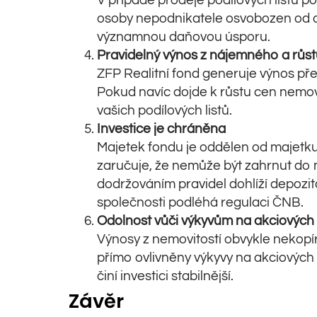
V případě prodeje podílových listů po
osoby nepodnikatele osvobozen od d
významnou daňovou úsporu.
Pravidelný výnos z nájemného a růst
ZFP Realitní fond generuje výnos př
Pokud navíc dojde k růstu cen nemovi
vašich podílových listů.
Investice je chráněna
Majetek fondu je oddělen od majetku 
zaručuje, že nemůže být zahrnut do 
dodržováním pravidel dohlíží depozitá
společnosti podléhá regulaci ČNB.
Odolnost vůči výkyvům na akciových 
Výnosy z nemovitostí obvykle nekopí
přímo ovlivněny výkyvy na akciových
činí investici stabilnější.
Závěr