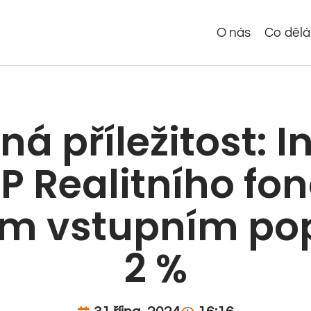
O nás
Co děl
á příležitost: I
P Realitního fo
ým vstupním po
2 %