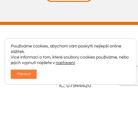
Používáme cookies, abychom vám poskytli nejlepší online
zážitek.
Více informací o tom, které soubory cookies používáme,
nebo jejich vypnutí najdete v
nastavení
.
Přijmout
Sídlo společnosti
ZFP Boskovice, s.r.o.
Komenského 295/44
680 01 Boskovice
IČ: 07944420
DIČ: CZ07944420
2023 ©
ZFP Boskovice s.r.o.
| webové stránky od
KV-Media studio