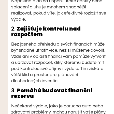
Například plán na úsporu určité částky nebo
splacení dluhu je mnohem snadnější
realizovat, pokud víte, jak efektivně rozložit své
výdaje.
2.
Zajišťuje kontrolu nad
rozpočtem
Bez jasného přehledu o svých financích může
být snadné utratit více, než si můžeme dovolit.
Vzdělání v oblasti financí vám pomůže vytvořit
a udržovat rozpočet, díky kterému budete mít
pod kontrolou své příjmy i výdaje. Tím získáte
větší klid a prostor pro plánování
dlouhodobých investic.
3.
Pomáhá budovat finanční
rezervu
Nečekané výdaje, jako je porucha auta nebo
zdravotní problémy, mohou narušit vaše plány.