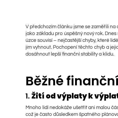
V předchozím článku jsme se zaměřili na d
jako základu pro úspěšný nový rok. Dnes 
úzce souvisí – nejčastější chyby, které lidé 
jim vyhnout. Pochopení těchto chyb a je
dosáhnout lepší finanční stability a klidu.
Běžné finančn
1.
Žití od výplaty k výpla
Mnoho lidí nedokáže ušetřit ani malou čá
což je často důsledkem špatného plánován