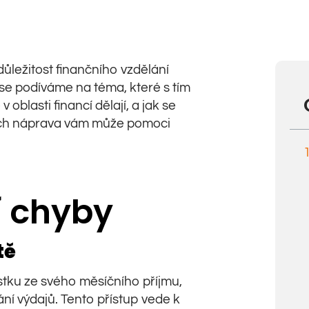
ůležitost finančního vzdělání
se podíváme na téma, které s tím
v oblasti financí dělají, a jak se
jich náprava vám může pomoci
í chyby
tě
stku ze svého měsíčního příjmu,
í výdajů. Tento přístup vede k