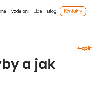
Kontakty
áme
Vzdělání
Lidé
Blog
zpět
yby a jak