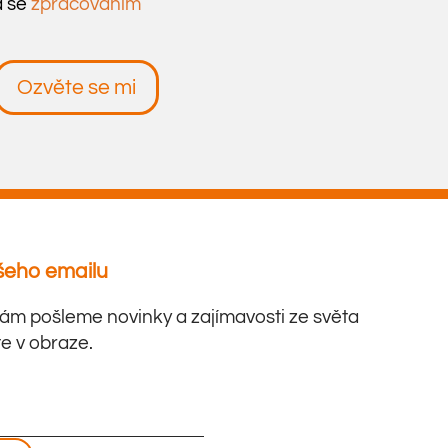
a se
zpracováním
Ozvěte se mi
šeho emailu
ám pošleme novinky a zajímavosti ze světa
ste v obraze.