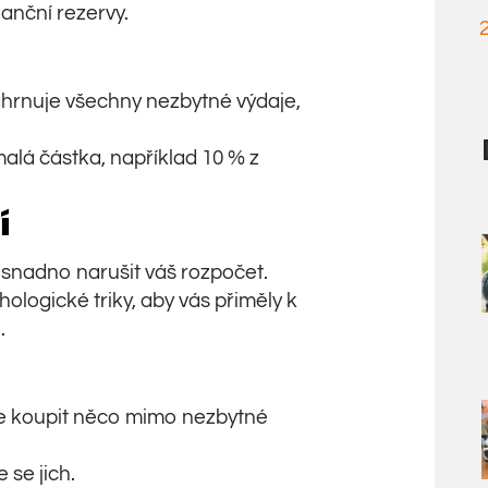
nanční rezervy.
zahrnuje všechny nezbytné výdaje,
malá částka, například 10 % z
í
snadno narušit váš rozpočet.
ologické triky, aby vás přiměly k
.
te koupit něco mimo nezbytné
 se jich.