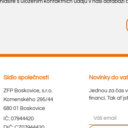
lasíte s uložením kontaktních údajů v naší databázi 
Sídlo společnosti
Novinky do va
ZFP Boskovice, s.r.o.
Jednou za čas v
financí. Tak ať j
Komenského 295/44
680 01 Boskovice
IČ: 07944420
DIČ: CZ07944420