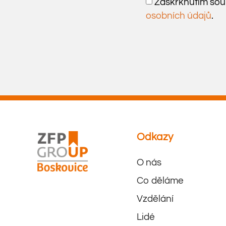
Zaškrknutím souh
osobních údajů
.
Odkazy
O nás
Co děláme
Vzdělání
Lidé