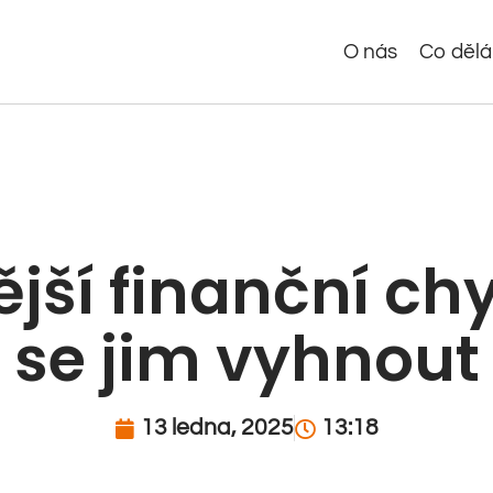
O nás
Co děl
jší finanční ch
se jim vyhnout
13 ledna, 2025
13:18