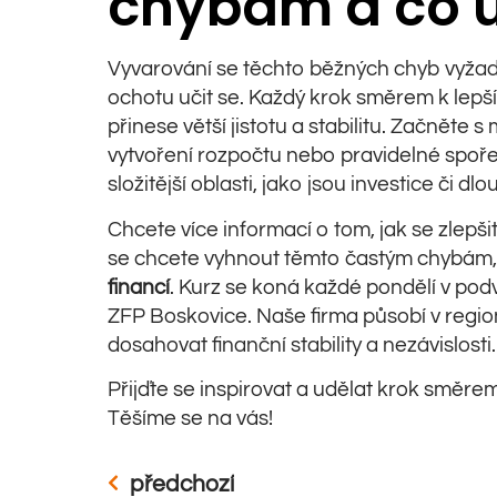
chybám a co u
Vyvarování se těchto běžných chyb vyžadu
ochotu učit se. Každý krok směrem k lep
přinese větší jistotu a stabilitu. Začněte 
vytvoření rozpočtu nebo pravidelné spoře
složitější oblasti, jako jsou investice či d
Chcete více informací o tom, jak se zlepši
se chcete vyhnout těmto častým chybám,
financí
. Kurz se koná každé pondělí v pod
ZFP Boskovice. Naše firma působí v regio
dosahovat finanční stability a nezávislosti.
Přijďte se inspirovat a udělat krok směrem
Těšíme se na vás!
předchozí