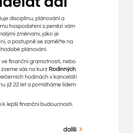
dělat dál
je disciplínu, plánování a
šímu hospodaření s penězi vám
s malými změnami, jako je
ní, a postupně se zaměřte na
louhodobé plánování.
t ve finanční gramotnosti, nebo
 zveme vás na kurz
Rodinných
večerních hodinách v kanceláři
nu již 22 let a pomáháme lidem
 k lepší finanční budoucnosti.
další