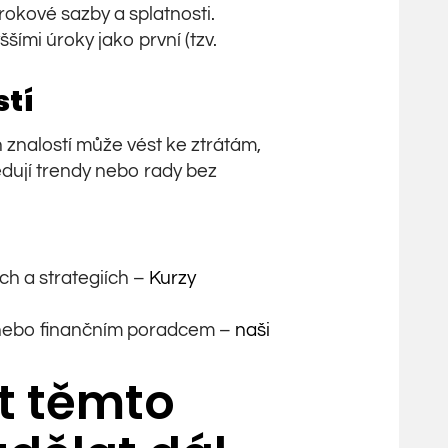
úrokové sazby a splatnosti.
šími úroky jako první (tzv.
stí
 znalostí může vést ke ztrátám,
dují trendy nebo rady bez
ích a strategiích –
Kurzy
 nebo finančním poradcem –
naši
t těmto