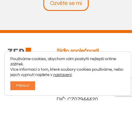
Ozvěte se mi
Používáme cookies, abychom vám poskytli nejlepší online
zážitek.
Více informací o tom, které soubory cookies používáme,
nebo jejich vypnutí najdete v
nastavení
.
Přijmout
Sídlo společnosti
ZFP Boskovice, s.r.o.
Komenského 295/44
680 01 Boskovice
IČ: 07944420
DIČ: CZ07944420
2023 ©
ZFP Boskovice s.r.o.
| webové stránky od
KV-Media studio