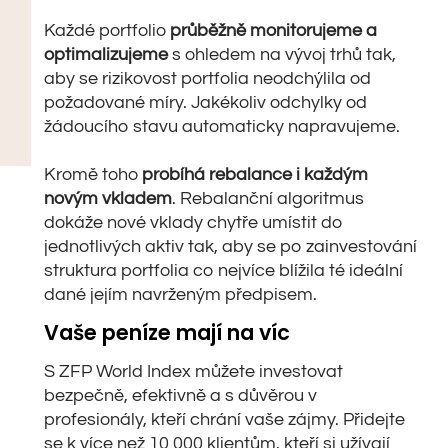
Každé portfolio
průběžně monitorujeme a
optimalizujeme
s ohledem na vývoj trhů tak,
aby se rizikovost portfolia neodchýlila od
požadované míry. Jakékoliv odchylky od
žádoucího stavu automaticky napravujeme.
Kromě toho
probíhá rebalance i každým
novým vkladem
. Rebalanční algoritmus
dokáže nové vklady chytře umístit do
jednotlivých aktiv tak, aby se po zainvestování
struktura portfolia co nejvíce blížila té ideální
dané jejím navrženým předpisem.
Vaše peníze mají na víc
S ZFP World Index můžete investovat
bezpečně, efektivně a s důvěrou v
profesionály, kteří chrání vaše zájmy. Přidejte
se k více než 10 000 klientům, kteří si užívají