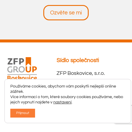
Ozvěte se mi
Používáme cookies, abychom vám poskytli nejlepší online
zážitek.
Více informací o tom, které soubory cookies používáme,
Sídlo společnosti
nebo jejich vypnutí najdete v
nastavení
.
ZFP Boskovice, s.r.o.
Přijmout
Komenského 295/44
680 01 Boskovice
IČ: 07944420
DIČ: CZ07944420